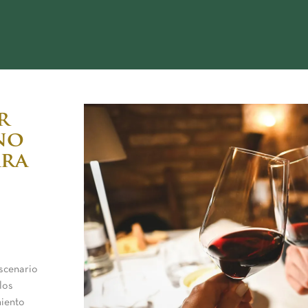
r
no
ara
scenario
los
miento