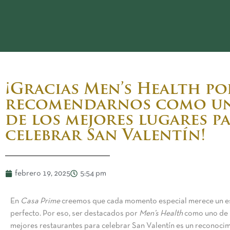
Casa Prime
¡Gracias Men’s Health po
recomendarnos como u
de los mejores lugares p
celebrar San Valentín!
febrero 19, 2025
5:54 pm
En
Casa Prime
creemos que cada momento especial merece un e
perfecto. Por eso, ser destacados por
Men’s Health
como uno de 
mejores restaurantes para celebrar San Valentín es un reconoci