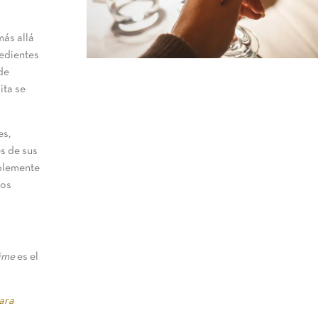
más allá
redientes
 de
ita se
es,
s de sus
mplemente
os
ime
es el
ara